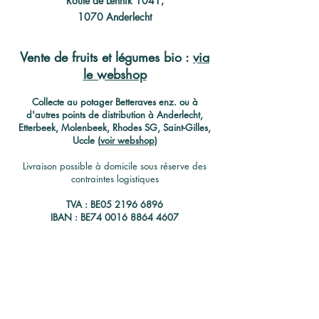
Route de Lennik 1041,
1070 Anderlecht
Vente de fruits et légumes bio :
via
le webshop
C
ollecte au potager Betteraves enz. ou à
d'autres points de distribution à Anderlecht,
Etterbeek, Molenbeek, Rhodes SG, Saint-Gilles,
Uccle (
voir webshop
)
Livraison possible à domicile sous réserve des
contraintes logistiques
TVA : BE05
2196 6896
IBAN : BE74
0016 8864 4607