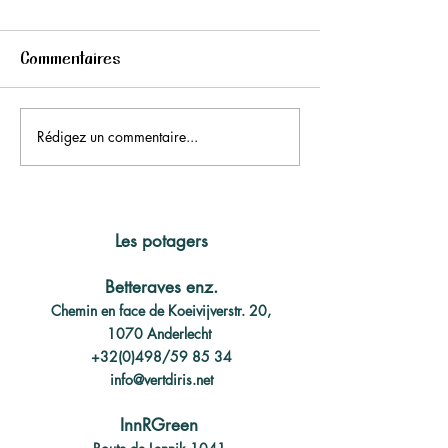
Commentaires
Rédigez un commentaire...
Nouveau : concours
Prochaine séan
cuisine
d'information 
Les potagers
Betteraves enz.
Chemin en face de Koeivijverstr. 20,
1070 Anderlecht
+32(0)498/59 85 34
info@vertdiris.net
InnRGreen