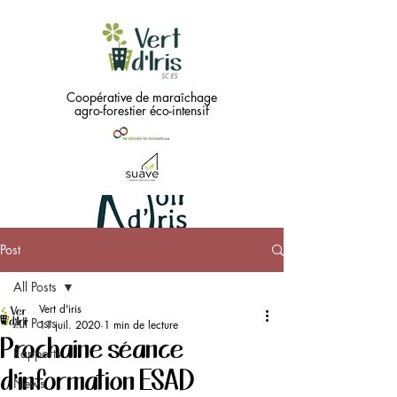
Coopérative de maraîchage
agro-forestier éco-intensif
Post
Green
All Posts
needs
...
Vert d'iris
All Posts
11 juil. 2020
1 min de lecture
Prochaine séance
Black !!
Rapports
d'information ESAD
News
Coopérative