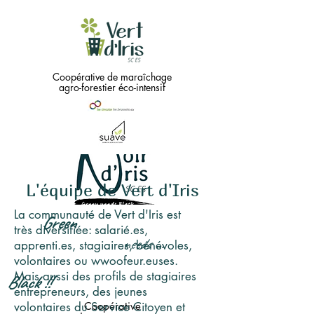
Coopérative de maraîchage
agro-forestier éco-intensif
L'équipe de Vert d'Iris
La communauté de Vert d'Iris est
Green
très diversifiée: salarié.es,
needs
...
apprenti.es, stagiaires, bénévoles,
volontaires ou wwoofeur.euses.
Mais aussi des profils de stagiaires
Black !!
entrepreneurs, des jeunes
volontaires du Service Citoyen et
Coopérative