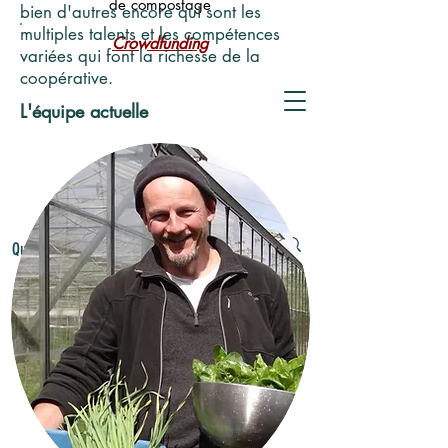
de compostage
bien d'autres encore qui sont les
multiples talents et les compétences
Crowdfunding
variées qui font la richesse de la
coopérative.
L'équipe actuelle