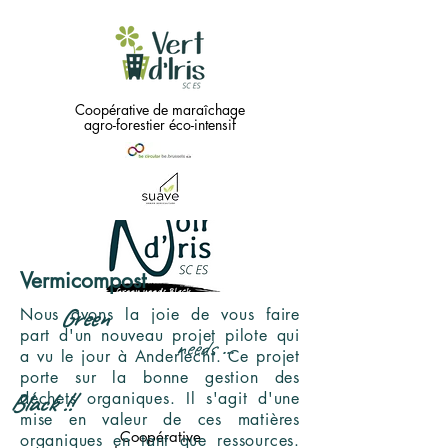
Coopérative de maraîchage
agro-forestier éco-intensif
Vermicompost
Green
Nous avons la joie de vous faire
part d'un nouveau projet pilote qui
needs
...
a vu le jour à Anderlecht. Ce projet
porte sur la bonne gestion des
Black !!
déchets organiques. Il s'agit d'une
mise en valeur de ces matières
Coopérative
organiques en tant que ressources.