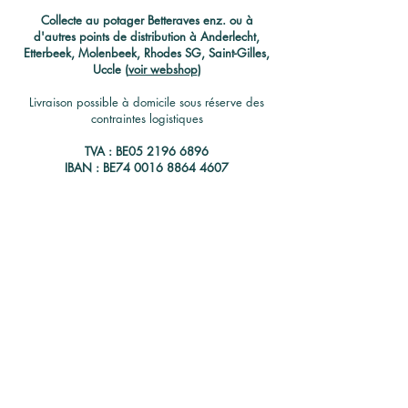
C
ollecte au potager Betteraves enz. ou à
d'autres points de distribution à Anderlecht,
Etterbeek, Molenbeek, Rhodes SG, Saint-Gilles,
Uccle (
voir webshop
)
Livraison possible à domicile sous réserve des
contraintes logistiques
TVA : BE05
2196 6896
IBAN : BE74
0016 8864 4607