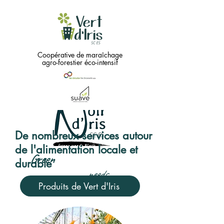
Coopérative de maraîchage
agro-forestier éco-intensif
De nombreux services autour
de l'alimentation locale et
Green
durable
needs
...
Produits de Vert d'Iris
Black !!
Coopérative