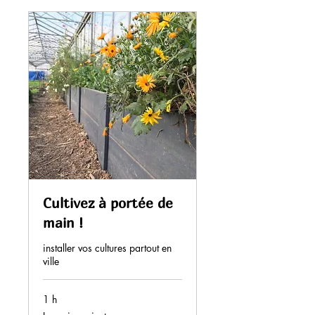
Cultivez à portée de
main !
installer vos cultures partout en
ville
1 h
Les