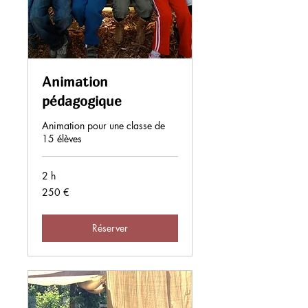
Animation
pédagogique
Animation pour une classe de
15 élèves
2 h
250
250 €
euros
Réserver