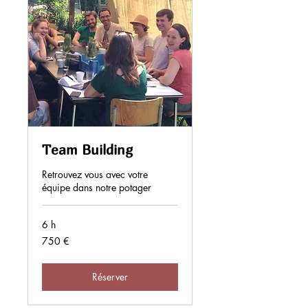
Team Building
Retrouvez vous avec votre
équipe dans notre potager
6 h
750
750 €
euros
Réserver