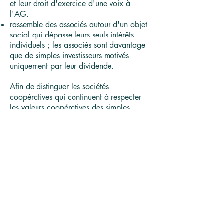
et leur droit d'exercice d'une voix à
l'AG.
rassemble des associés autour d'un objet
social qui dépasse leurs seul
s intérêts
individuels ; les associés sont davantage
que de simples investisseurs motivés
uniquement par leur dividende.
Afin de distinguer les sociétés
coopératives qui continuent à respecter
les valeurs coopératives des simples
entreprises commerciales qui ont adopté
cette forme par pure convenance, le
Ministre ayant l'économie dans ses
attributions peut leur accorder
un
agrément
. Les sociétés coopératives
agréées forment le socle institutionnel sur
la base duquel le
Conseil national de la
Coopération
est formé.
L'agrément du CNC offre les avantages