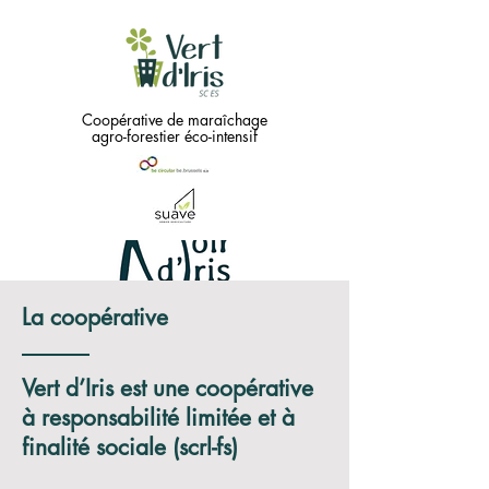
Coopérative de maraîchage
agro-forestier éco-intensif
La coopérative
Green
needs
...
Vert d’Iris est une coopérative
à responsabilité limitée et à
Black !!
finalité sociale (scrl-fs)
Coopérative