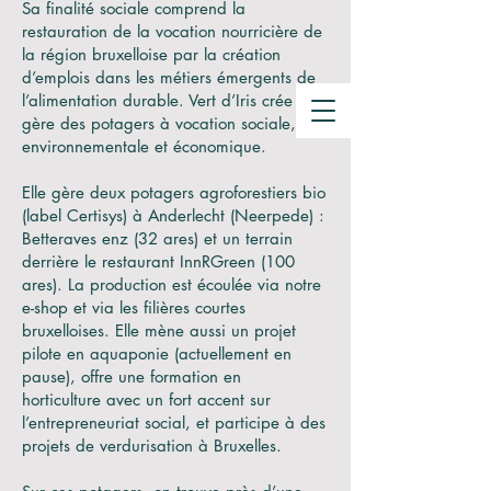
de compostage
Sa finalité sociale comprend la
restauration de la vocation nourricière de
Crowdfunding
la région bruxelloise par la création
d’emplois dans les métiers émergents de
l’alimentation durable. Vert d’Iris crée et
gère des potagers à vocation sociale,
environnementale et économique.
Elle gère deux
potagers
agroforestiers
bio
(
label Certisys
) à Anderlecht (Neerpede) :
Betteraves enz
(32 ares) et un terrain
derrière le restaurant
InnRGreen
(100
ares). La production est écoulée via notre
e-shop
et via les filières courtes
bruxelloises. Elle mène aussi un projet
pilote en
aquaponie
(actuellement en
pause), offre une
formation en
horticulture
avec un fort accent sur
l’entrepreneuriat social, et participe à des
projets de
verdurisation
à Bruxelles.