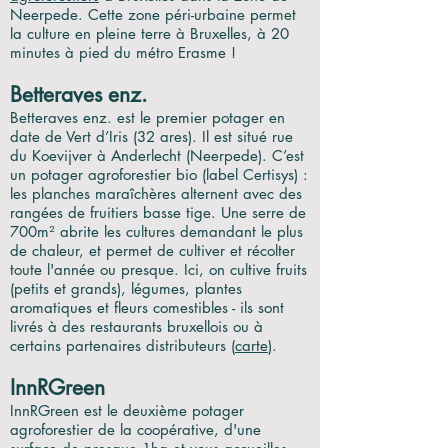
Neerpede. Cette zone péri-urbaine permet
la culture en pleine terre à Bruxelles, à 20
min
utes
à pied du métro Erasme !
Betteraves enz.
Betteraves enz. est le premier potager en
date de Vert d’Iris (32 ares). Il est situé rue
du Koevijver à Anderlecht (Neerpede). C’est
un potager agroforestier bio (label Certisys) :
les planches maraîchères alternent avec des
rangées de fruitiers basse tige. Une serre de
700m
²
abrite les cultures demandant le plus
de chaleur, et permet de cultiver et récolter
toute l'année ou presque. Ici, on cultive fruits
(petits et grands), légumes, plantes
aromatiques et fleurs comestibles - ils sont
livrés à des restaurants bruxellois ou à
certains partenaires distributeurs (
carte
).
InnRGreen
InnRGreen est le deuxième potager
agroforestier de la coopérative, d'une