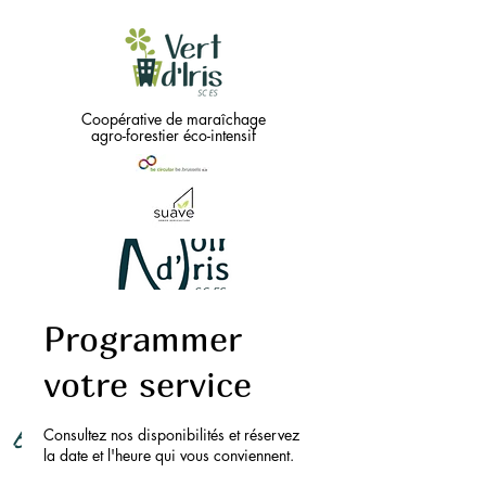
Coopérative de maraîchage
agro-forestier éco-intensif
Programmer
Green
needs
...
votre service
Black !!
Consultez nos disponibilités et réservez
la date et l'heure qui vous conviennent.
Coopérative