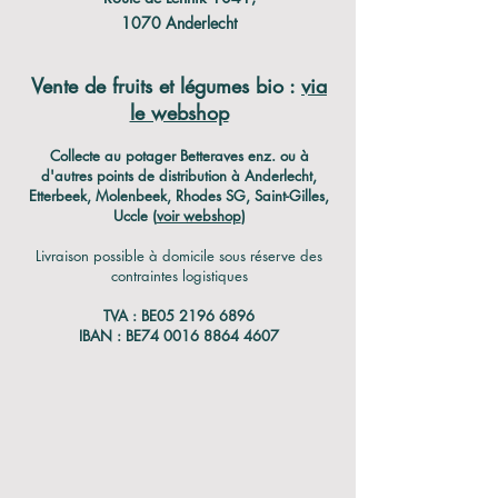
1070 Anderlecht
Vente de fruits et légumes bio :
via
le webshop
C
ollecte au potager Betteraves enz. ou à
d'autres points de distribution à Anderlecht,
Etterbeek, Molenbeek, Rhodes SG, Saint-Gilles,
Uccle (
voir webshop
)
Livraison possible à domicile sous réserve des
contraintes logistiques
TVA : BE05
2196 6896
IBAN : BE74
0016 8864 4607