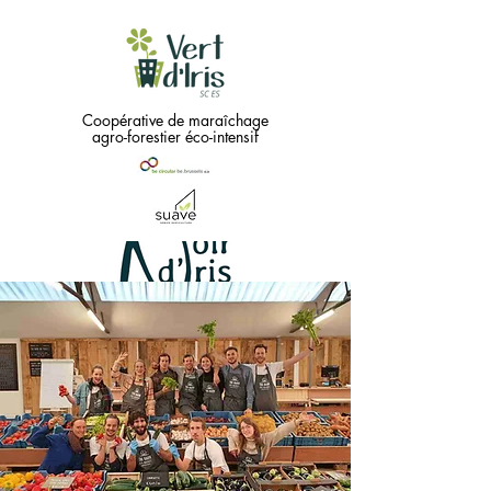
Coopérative de maraîchage
agro-forestier éco-intensif
Green
needs
...
Black !!
Coopérative