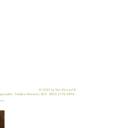
© 2025 by Vert d'Iris scrl-fs
sponsable : Frédéric Morand / BCE : BE05 2196 6896 -
-
Politique de confidentialité
-
Termes et conditions (CGV)