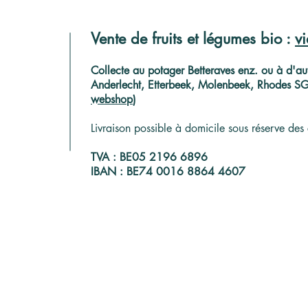
Vente de fruits et légumes bio :
v
C
ollecte au potager Betteraves enz. ou à d'aut
Anderlecht, Etterbeek, Molenbeek, Rhodes SG, 
webshop
)
Livraison possible à domicile sous réserve des 
TVA : BE05 2196 6896
IBAN : BE74 0016 8864 4607
06 février 2025
16 janvier 2025