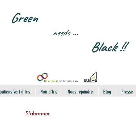
Green
needs
...
Black !!
outiens Vert d'Iris
Noir d'Iris
Nous rejoindre
Blog
Presse
S'abonner