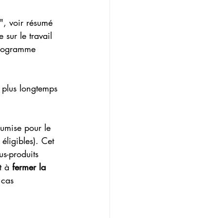
", voir résumé 
sur le travail 
 programme 
 plus longtemps 
umise pour le 
ligibles). Cet 
us-produits 
t à 
fermer la 
 cas 