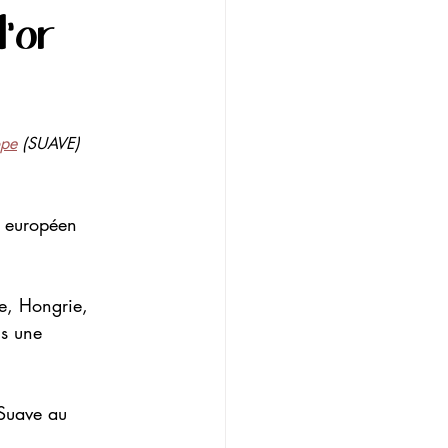
l'or
ope
 (SUAVE)
t européen 
e, Hongrie, 
ns une 
 Suave au 