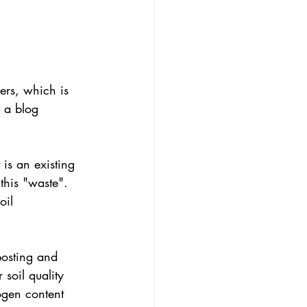
ers, which is 
 a blog 
 is an existing 
this "waste". 
oil 
osting and 
soil quality 
rogen content 