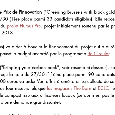
e 
Prix de l'Innovation
 ("Greening Brussels with black gold
/30 (1ère place parmi 33 candidats éligibles). Elle repose 
 du 
projet Humus Pro
, projet initialement soutenu par le
 2018. 
s) va aider à boucler le financement du projet qui a duré
épassé le budget accordé par le programme 
Be Circular
.
("Bringing your carbon back", voir résumé ci-dessous), so
 reçu la note de 27/30 (11ème place parmi 90 candidats é
0 euros va aider Vert d'Iris à améliorer sa collecte de so
s fournisseurs tels que 
les magasins The Barn
 et 
ECLO
, e
e compost issu aux utilisateurs locaux (ce qui n'est pas le
t d'une demande grandissante).