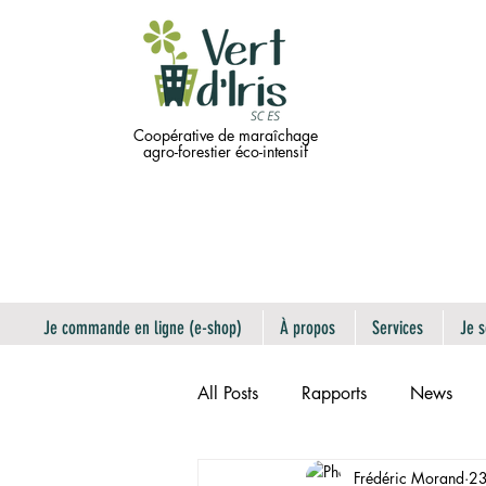
Coopérative de maraîchage
agro-forestier éco-intensif
Je commande en ligne (e-shop)
À propos
Services
Je s
All Posts
Rapports
News
Frédéric Morand
23