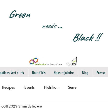
Green
needs
...
Black !!
outiens Vert d'Iris
Noir d'Iris
Nous rejoindre
Blog
Presse
Recipes
Events
Nutrition
Serre
 août 2023
3 min de lecture