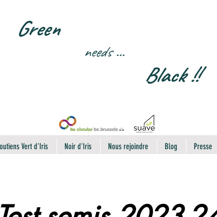
Green
needs
...
Black !!
outiens Vert d'Iris
Noir d'Iris
Nous rejoindre
Blog
Presse
Test semis 2023-2