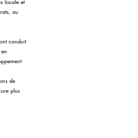
s locale et
rats, au
 ont conduit
 en
loppement
ons de
core plus