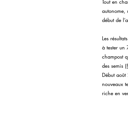
Tout en cha
autonome, n
début de l’
Les résulta
à tester un
champost qu
des semis (
Début août
nouveaux te
riche en ve