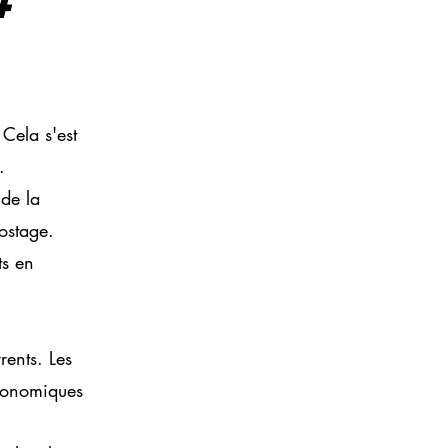
Cela s'est
.
 de la
ostage.
ts en
rents. Les
tronomiques