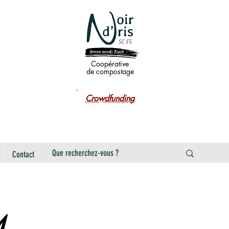
Coopérative
de compostage
Crowdfunding
Contact
4