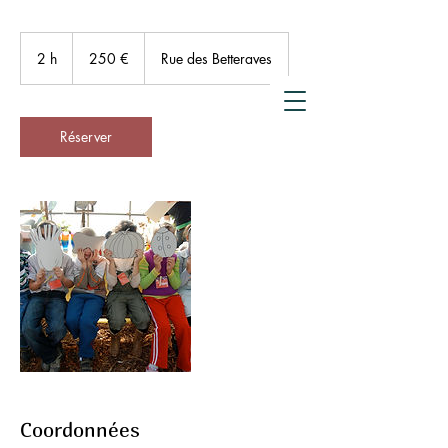
de compostage
250
Crowdfunding
euros
2 h
2
250 €
Rue des Betteraves
h
Réserver
Coordonnées