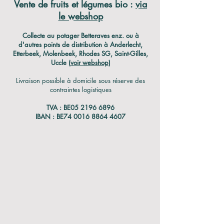
Vente de fruits et légumes bio :
via
le webshop
C
ollecte au potager Betteraves enz. ou à
d'autres points de distribution à Anderlecht,
Etterbeek, Molenbeek, Rhodes SG, Saint-Gilles,
Uccle (
voir webshop
)
Livraison possible à domicile sous réserve des
contraintes logistiques
TVA : BE05
2196 6896
IBAN : BE74
0016 8864 4607