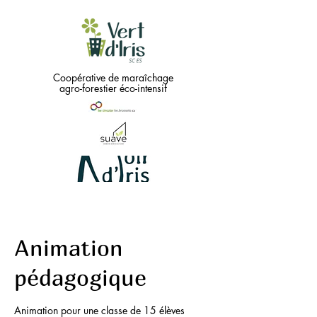
Coopérative de maraîchage
agro-forestier éco-intensif
Green
Animation
needs
...
pédagogique
Black !!
Coopérative
Animation pour une classe de 15 élèves