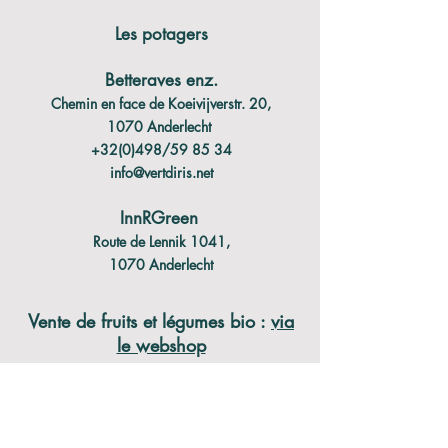
Les potagers
Betteraves enz.
Chemin en face de Koeivijverstr. 20,
1070 Anderlecht
+32(0)498/59 85 34
info@vertdiris.net
InnRGreen
Route de Lennik 1041,
1070 Anderlecht
Vente de fruits et légumes bio :
via
le webshop
C
ollecte au potager Betteraves enz. ou à
d'autres points de distribution à Anderlecht,
Etterbeek, Molenbeek, Rhodes SG, Saint-Gilles,
Uccle (
voir webshop
)