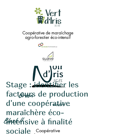
Coopérative de maraîchage
agro-forestier éco-intensif
Stage : identifier les
facteurs de production
Green
d'une coopérative
needs
...
maraîchère éco-
Black !!
intensive à finalité
sociale
Coopérative