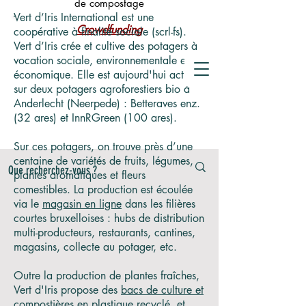
de compostage
Vert d’Iris International est une
Crowdfunding
coopérative à finalité sociale (scrl-fs).
Vert d’Iris crée et cultive des potagers à
vocation sociale, environnementale et
économique. Elle est aujourd'hui active
sur deux potagers agroforestiers bio à
Anderlecht (Neerpede) : Betteraves enz.
(32 ares) et InnRGreen (100 ares).
Sur ces potagers, on trouve près d’une
centaine de variétés de fruits, légumes,
plantes aromatiques et fleurs
comestibles. La production est écoulée
via le
magasin en ligne
dans les filières
courtes bruxelloises : hubs de distribution
multi-producteurs, restaurants, cantines,
magasins, collecte au potager, etc.
Outre la production de plantes fraîches,
Vert d'Iris propose des
bacs de culture et
compostières
en plastique recyclé, et