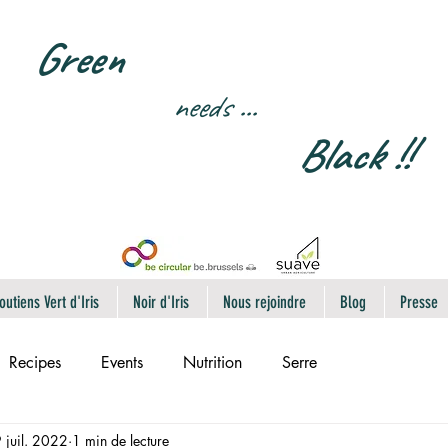
Green
needs
...
Black !!
outiens Vert d'Iris
Noir d'Iris
Nous rejoindre
Blog
Presse
Recipes
Events
Nutrition
Serre
 juil. 2022
1 min de lecture