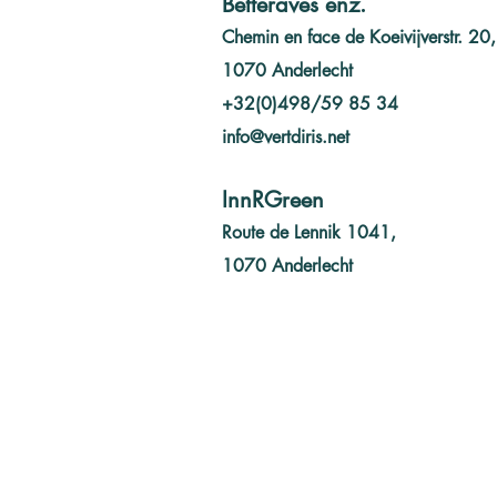
Betteraves enz.
Chemin en face de Koeivijverstr. 20,
1070 Anderlecht
L'année 2023 en bref
+32(0)498/59 85 34
info@vertdiris.net
InnRGreen
Route de Lennik 1041,
1070 Anderlecht