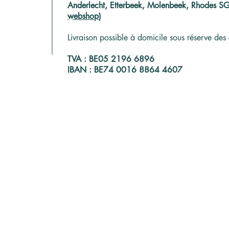
Anderlecht, Etterbeek, Molenbeek, Rhodes SG, 
webshop
)
Livraison possible à domicile sous réserve des 
TVA : BE05 2196 6896
Collectez vos produits près
Coup
IBAN : BE74 0016 8864 4607
de chez vous, dans un hub
euro
paysan
Brux