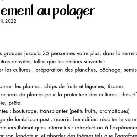
ement au potager
uil. 2022
les groupes jusqu’à 25 personnes voire plus, dans la serre o
es activités, telles que les ateliers suivants :
gner les cultures : préparation des planches, bâchage, semi
onner les plantes : chips de fruits et légumes, tisanes
ctions de plantes pour la protection des cultures : thés d’o
ie, prête.
ntes : bouturage, transplanter (petits fruits, aromatiques)
ge de lombricompost : nourrir, humidifier, récolter le ver
ateliers thématiques interactifs : introduction à l'expérienc
r son fondateur, et aborder des thèmes tels que l’agrofores