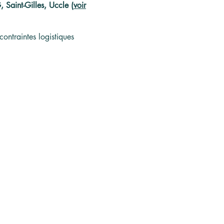
Saint-Gilles, Uccle (
voir
contraintes logistiques
 de projecteur
péen pour l'or noir
ellois