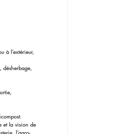
u à l’extérieur, 
s, désherbage, 
rtie, 
micompost.
e et la vision de 
terie, l’agro-