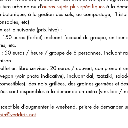
ulture urbaine ou d’
autres sujets plus spécifiques
 à la dem
a botanique, à la gestion des sols, au compostage, l’histoi
onsables, etc).
x est la suivante (prix htva) :
 150 euros (forfait) incluant l’accueil du groupe, un tour 
tes, etc.
s : 50 euros / heure / groupe de 6 personnes, incluant ra
aison.
ffet en libre service : 20 euros / couvert, comprenant un
vegan (voir photo indicative), incluant dal, tzatziki, sala
comestibles), des noix grillées, des graines germées et des
sées sont disponibles à la demande en extra (vins bio / na
susceptible d'augmenter le weekend, prière de demander u
in@vertdiris.net