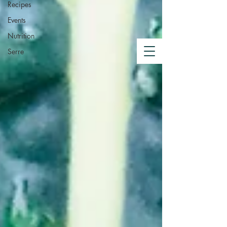
de compostage
Recipes
Events
Crowdfunding
Nutrition
Serre