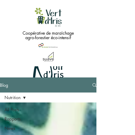
Coopérative de maraîchage
agro-forestier éco-intensif
Blog
Green
Nutrition
needs
...
All Posts
Rapports
Black !!
News
Coopérative