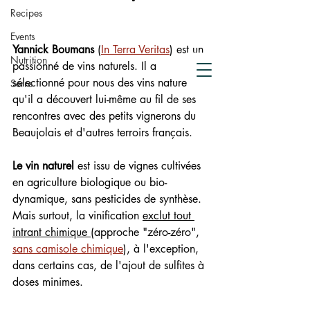
de compostage
Recipes
Crowdfunding
Events
Yannick Boumans
 (
In Terra Veritas
) est un 
Nutrition
passionné de vins naturels. Il a 
sélectionné pour nous des vins naturels 
Serre
qu'il a découvert lui-même au fil de ses 
rencontres avec des petits vignerons du 
Beaujolais et d'autres terroirs français.
Le vin naturel
 est issu de vignes cultivées 
en agriculture biologique ou bio-
dynamique, sans pesticides de synthèse. 
Mais surtout, la vinification 
exclut tout 
intrant chimique 
(approche "zéro-zéro", 
sans camisole chimique
), à l'exception, 
dans certains cas, de l'ajout de sulfites à 
doses minimes.