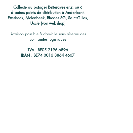
C
ollecte au potager Betteraves enz. ou à
d'autres points de distribution à Anderlecht,
Etterbeek, Molenbeek, Rhodes SG, Saint-Gilles,
Uccle (
voir webshop
)
Livraison possible à domicile sous réserve des
contraintes logistiques
TVA : BE05
2196 6896
IBAN : BE74
0016 8864 4607