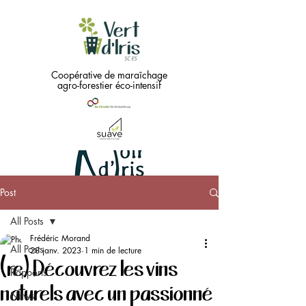
Coopérative de maraîchage
agro-forestier éco-intensif
Post
Green
All Posts
needs
...
Frédéric Morand
All Posts
28 janv. 2023
1 min de lecture
(re) Découvrez les vins
Black !!
Rapports
naturels avec un passionné
News
Coopérative