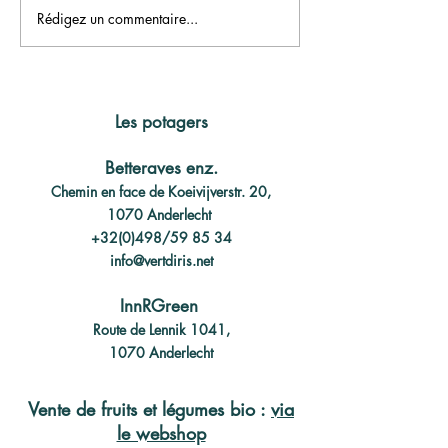
Rédigez un commentaire...
Collectez vos produits
Coup de projec
près de chez vous, dans
européen pour l
un hub paysan
Bruxellois
Les potagers
Betteraves enz.
Chemin en face de Koeivijverstr. 20,
1070 Anderlecht
+32(0)498/59 85 34
info@vertdiris.net
InnRGreen
Route de Lennik 1041,
1070 Anderlecht
Vente de fruits et légumes bio :
via
le webshop