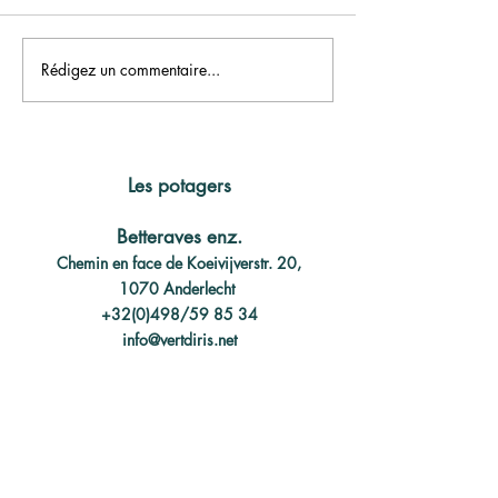
Rédigez un commentaire...
Collectez vos produits
Coup de projec
près de chez vous, dans
européen pour l
un hub paysan
Bruxellois
Les potagers
Betteraves enz.
Chemin en face de Koeivijverstr. 20,
1070 Anderlecht
+32(0)498/59 85 34
info@vertdiris.net
InnRGreen
Route de Lennik 1041,
1070 Anderlecht