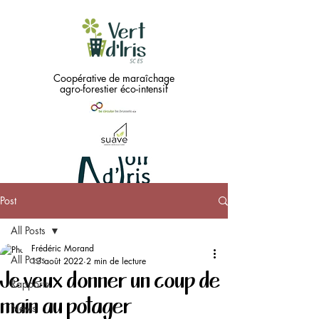
Coopérative de maraîchage
agro-forestier éco-intensif
Post
Green
All Posts
needs
...
Frédéric Morand
All Posts
13 août 2022
2 min de lecture
Je veux donner un coup de
Black !!
Rapports
main au potager
News
Coopérative