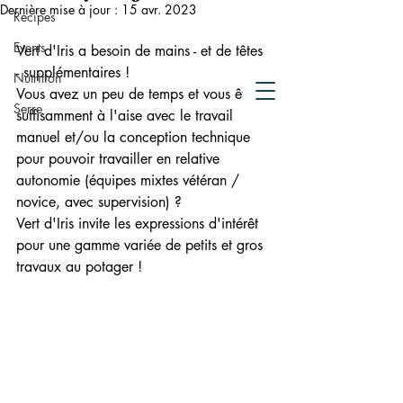
de compostage
Dernière mise à jour :
15 avr. 2023
Recipes
Crowdfunding
Events
Vert d'Iris a besoin de mains - et de têtes 
- supplémentaires !
Nutrition
Vous avez un peu de temps et vous êtes 
Serre
suffisamment à l'aise avec le travail 
manuel et/ou la conception technique 
pour pouvoir travailler en relative 
autonomie (équipes mixtes vétéran / 
novice, avec supervision) ?
Vert d'Iris invite les expressions d'intérêt 
pour une gamme variée de petits et gros 
travaux au potager !