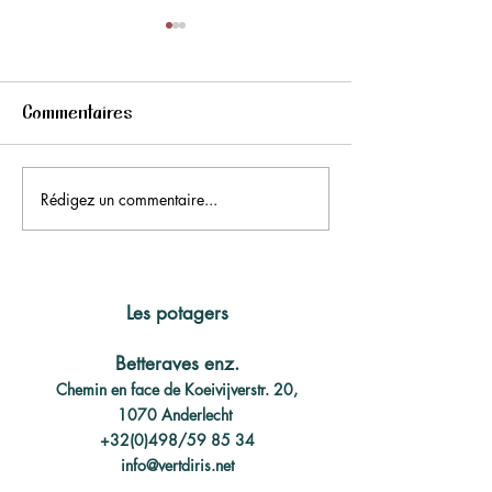
Commentaires
Rédigez un commentaire...
Soupe aux courges Blue
La soupe aux c
Ballet
frisés "kale"
Les potagers
Betteraves enz.
Chemin en face de Koeivijverstr. 20,
1070 Anderlecht
+32(0)498/59 85 34
info@vertdiris.net