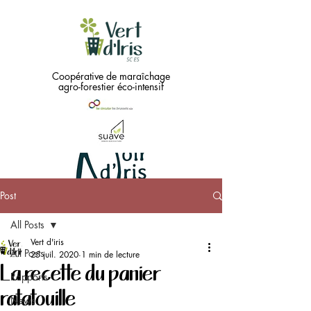
Coopérative de maraîchage
agro-forestier éco-intensif
Post
Green
All Posts
needs
...
Vert d'iris
All Posts
25 juil. 2020
1 min de lecture
La recette du panier
Black !!
Rapports
ratatouille
News
Coopérative