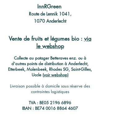
InnRGreen
Route de Lennik 1041,
1070 Anderlecht
Vente de fruits et légumes bio :
via
le webshop
C
ollecte au potager Betteraves enz. ou à
d'autres points de distribution à Anderlecht,
Etterbeek, Molenbeek, Rhodes SG, Saint-Gilles,
Uccle (
voir webshop
)
Livraison possible à domicile sous réserve des
contraintes logistiques
TVA : BE05
2196 6896
IBAN : BE74
0016 8864 4607