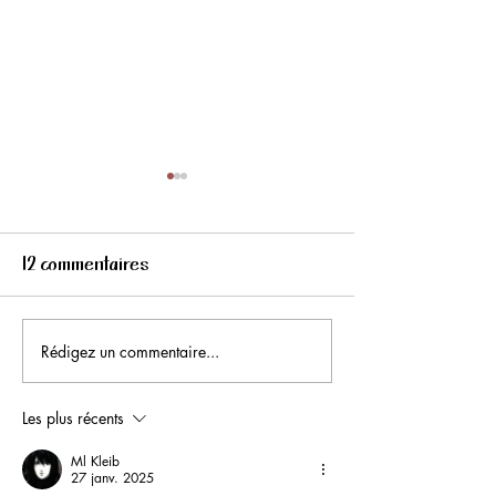
12 commentaires
Rédigez un commentaire...
La soupe aux choux
Soufflé de Mini
frisés "kale"
Jack Be Little e
(Sweet dumpling
Les plus récents
Ml Kleib
27 janv. 2025