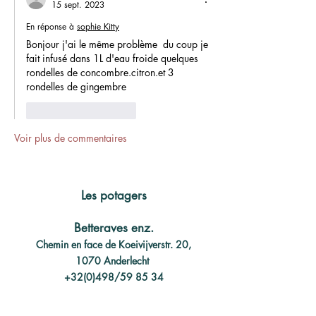
15 sept. 2023
En réponse à
sophie Kitty
Bonjour j'ai le même problème  du coup je 
fait infusé dans 1L d'eau froide quelques 
rondelles de concombre.citron.et 3 
rondelles de gingembre 
J'aime
Répondre
Voir plus de commentaires
Les potagers
Betteraves enz.
Chemin en face de Koeivijverstr. 20,
1070 Anderlecht
+32(0)498/59 85 34
info@vertdiris.net