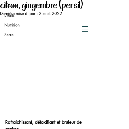
de compostage
citron, gingembre (persil)
Recipes
Crowdfunding
Dernière mise à jour :
2 sept. 2022
Events
Nutrition
Serre
Rafraichissant, détoxifiant et bruleur de 