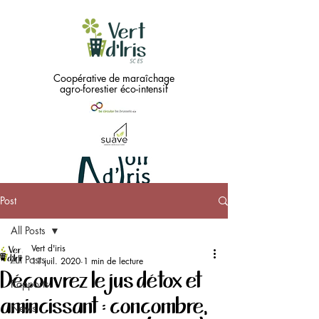
Coopérative de maraîchage
agro-forestier éco-intensif
Post
Green
All Posts
needs
...
Vert d'iris
All Posts
11 juil. 2020
1 min de lecture
Découvrez le jus détox et
Black !!
Rapports
amincissant : concombre,
News
Coopérative