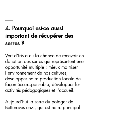
4. Pourquoi est-ce aussi 
important de récupérer des 
serres ?
Vert d'Iris a eu la chance de recevoir en 
donation des serres qui représentent une 
opportunité multiple : mieux maîtriser 
l'environnement de nos cultures,  
développer notre production locale de 
façon éco-responsable, développer les 
activités pédagogiques et l'accueil.
Aujourd'hui la serre du potager de 
Betteraves enz., qui est notre principal 
espace de production sous abri, est 
saturée (700 m2). Avec le démarrage 
des semis en mottes chaque hiver, nous 