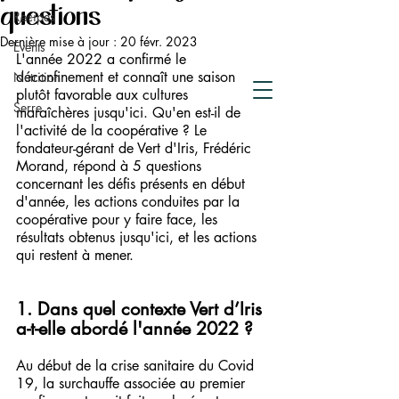
de compostage
questions
Recipes
Crowdfunding
Dernière mise à jour :
20 févr. 2023
Events
L'année 2022 a confirmé le 
déconfinement et connaît une saison 
Nutrition
plutôt favorable aux cultures 
Serre
maraîchères jusqu'ici. Qu'en est-il de 
l'activité de la coopérative ? Le 
fondateur-gérant de Vert d'Iris, Frédéric 
Morand, répond à 5 questions 
concernant les défis présents en début 
d'année, les actions conduites par la 
coopérative pour y faire face, les 
résultats obtenus jusqu'ici, et les actions 
qui restent à mener.
1. Dans quel contexte Vert d’Iris 
a-t-elle abordé l'année 2022 ? 
Au début de la crise sanitaire du Covid 
19, la surchauffe associée au premier 