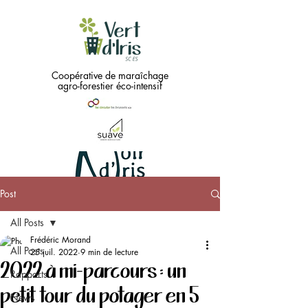
Coopérative de maraîchage
agro-forestier éco-intensif
Post
Green
All Posts
needs
...
Frédéric Morand
All Posts
25 juil. 2022
9 min de lecture
2022 à mi-parcours : un
Black !!
Rapports
petit tour du potager en 5
News
Coopérative